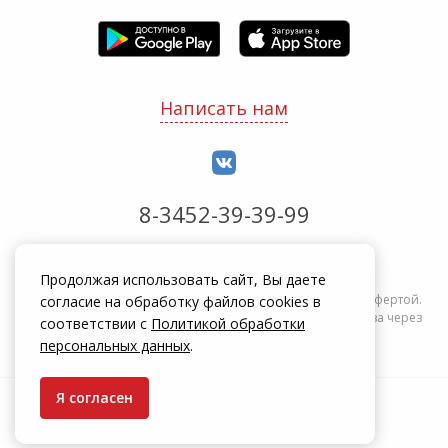
Написать нам
8-3452-39-39-99
Обработка заказов с 8:00 до 20:00
Продолжая использовать сайт, Вы даете
Информация на сайте zakrepi.ru не является публичной офертой.
согласие на обработку файлов cookies в
Указанные цены действуют только при оформлении заказа через
соответствии с
Политикой обработки
интернет-магазин zakrepi.ru.
персональных данных
.
Я согласен
© КрепыЖ, 2004 — 2026