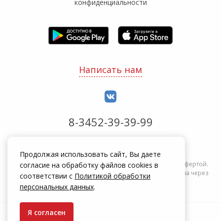
конфиденциальности
Написать нам
8-3452-39-39-99
Обработка заказов с 8:00 до 20:00
Продолжая использовать сайт, Вы даете
Информация на сайте zakrepi.ru не является публичной офертой.
согласие на обработку файлов cookies в
Указанные цены действуют только при оформлении заказа через
соответствии с
Политикой обработки
интернет-магазин zakrepi.ru.
персональных данных
.
Я согласен