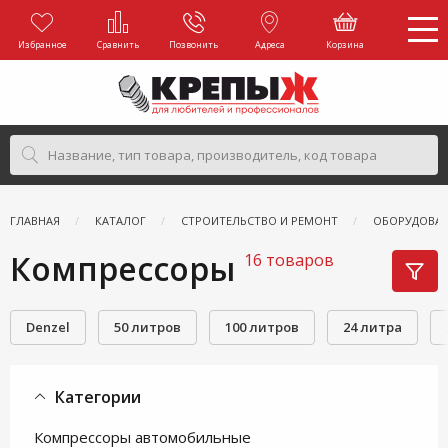
Избранное
Сравнить
Позвонить
Адреса
Корзина
ГЛАВНАЯ
КАТАЛОГ
СТРОИТЕЛЬСТВО И РЕМОНТ
ОБОРУДОВАН
Компрессоры
16 товаров
Denzel
50 литров
100 литров
24 литра
Категории
Компрессоры автомобильные