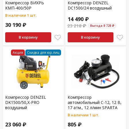
Компрессор ВИХРЬ
Компрессор DENZEL
КМП-400/50Р
DC1500/24 воздушный
В наличии 1 шт.
14 490 ₽
30 190 ₽
23 218 ₽
Выгода 8 728 ₽
В корзину
В корзину
Акция
Скидка для юр.лиц
Компрессор DENZEL
Компрессор
DK1500/50,Х-PRO
автомобильный С-12, 12 В,
воздушный
17 атм., 12 л/мин SPARTA
В наличии 1 шт.
23 060 ₽
805 ₽