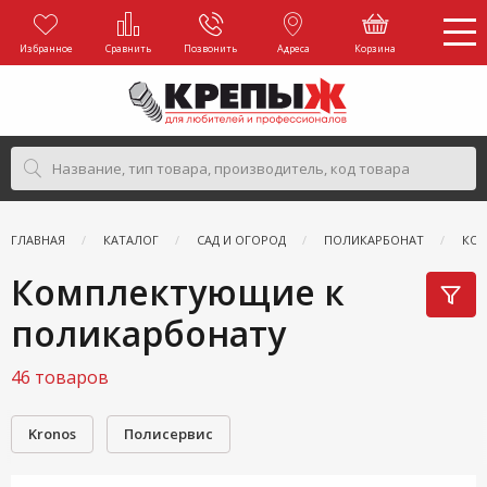
Избранное
Сравнить
Позвонить
Адреса
Корзина
ГЛАВНАЯ
КАТАЛОГ
САД И ОГОРОД
ПОЛИКАРБОНАТ
КО
Комплектующие к
поликарбонату
46 товаров
Kronos
Полисервис